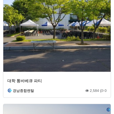
대학 통바베큐 파티
경남종합렌탈
2,584
0