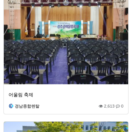
어울림 축제
경남종합렌탈
2,613
0