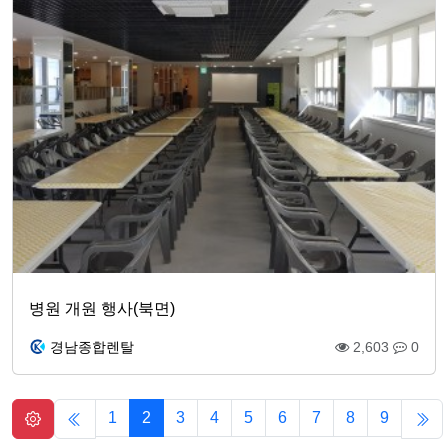
병원 개원 행사(북면)
경남종합렌탈
2,603
0
1
2
3
4
5
6
7
8
9