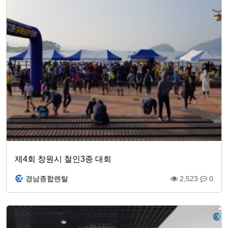
제4회 창원시 철인3종 대회
경남종합렌탈
2,523
0