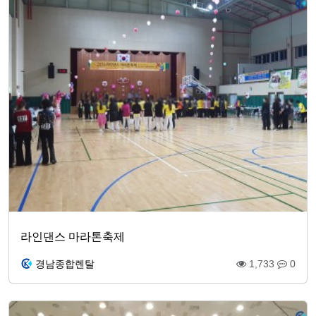
라인댄스 마라톤축제
경남종합렌탈
1,733
0