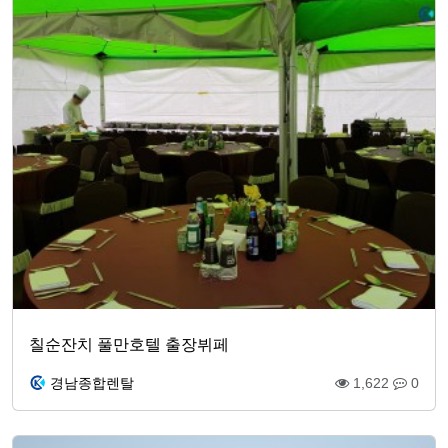
칠순잔치 풀만호텔 출장뷔페
경남종합렌탈
1,622
0