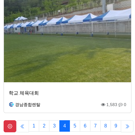
학교 체육대회
경남종합렌탈
1,583
0
1
2
3
4
5
6
7
8
9