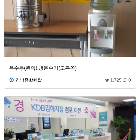
온수통(왼쪽),냉온수기(오른쪽)
경남종합렌탈
1,725
0