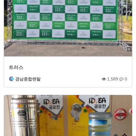
트러스
경남종합렌탈
1,589
0