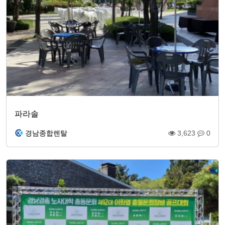
파라솔
경남종합렌탈
3,623
0