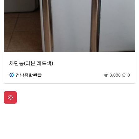
차단봉(리본:레드색)
경남종합렌탈
3,088
0