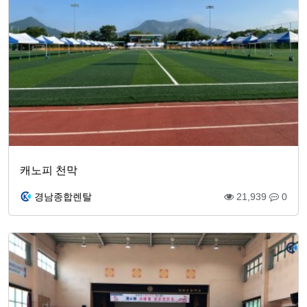
캐노피 천막
경남종합렌탈
21,939
0