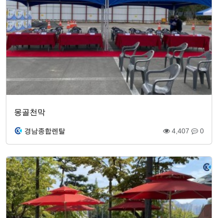
몽골천막
경남종합렌탈
4,407
0