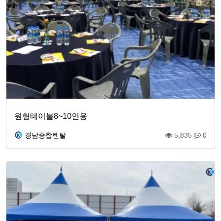
원형테이블8~10인용
경남종합렌탈
5,835
0