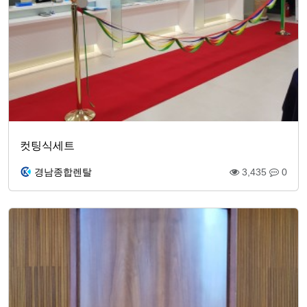
컷팅식세트
경남종합렌탈
3,435
0