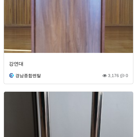
강연대
경남종합렌탈
3,176
0