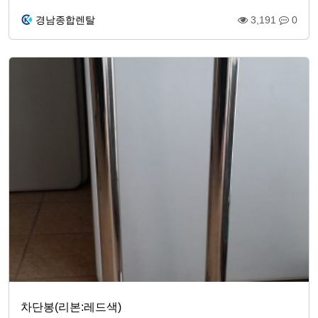
경남종합렌탈
3,191
0
차단봉(리본:레드색)