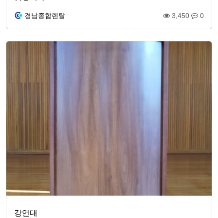
경남종합렌탈
3,450
0
강연대