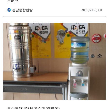
트러스
경남종합렌탈
1,606
0
온수통(왼쪽),냉온수기(오른쪽)