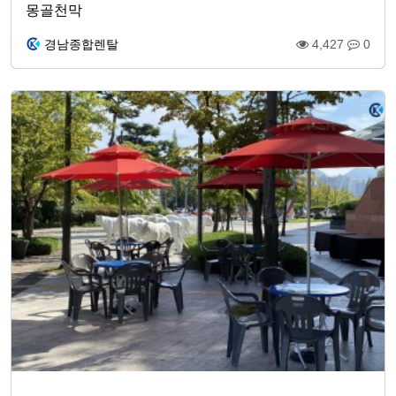
몽골천막
경남종합렌탈
4,427
0