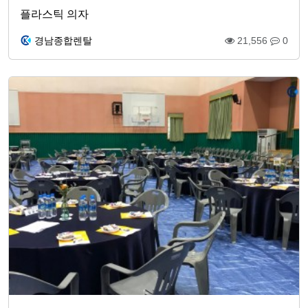
플라스틱 의자
경남종합렌탈
21,556
0