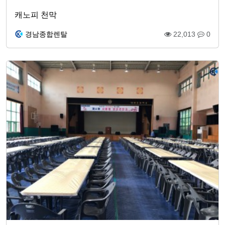
캐노피 천막
경남종합렌탈
22,013
0