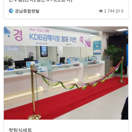
경남종합렌탈
1,744
0
컷팅식세트