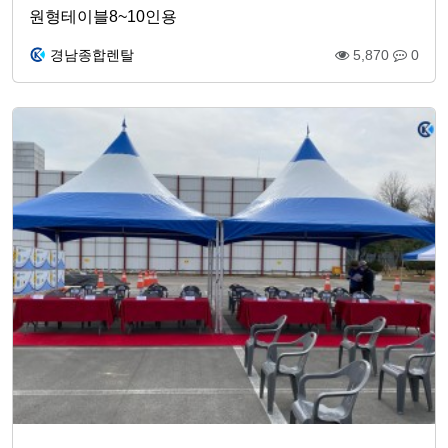
원형테이블8~10인용
경남종합렌탈
5,870
0