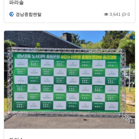
파라솔
경남종합렌탈
3,641
0