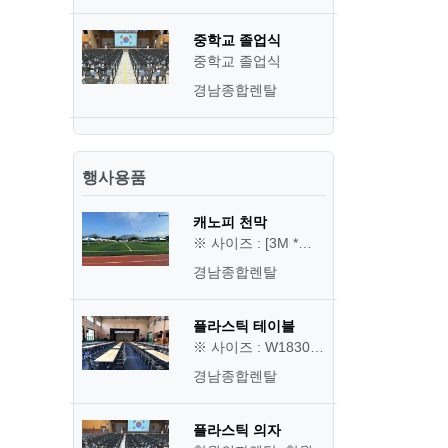
중학교 졸업식
중학교 졸업식
경남종합렌탈
행사용품
캐노피 천막
※ 사이즈 : [3M *…
경남종합렌탈
플라스틱 테이블
※ 사이즈 : W1830…
경남종합렌탈
플라스틱 의자