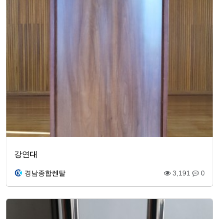
강연대
경남종합렌탈
3,191
0