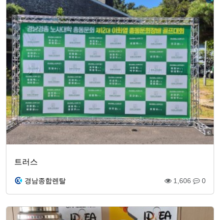
트러스
경남종합렌탈
1,606
0