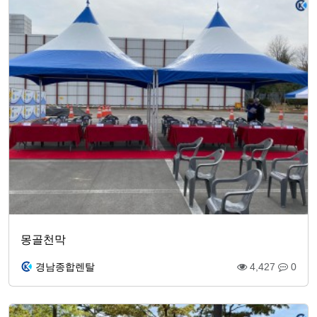
몽골천막
경남종합렌탈
4,427
0