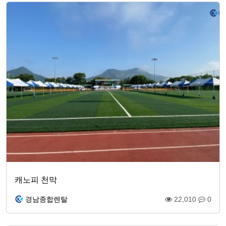
캐노피 천막
경남종합렌탈
22,010
0