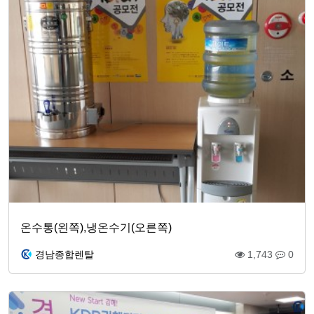
온수통(왼쪽),냉온수기(오른쪽)
경남종합렌탈
1,743
0