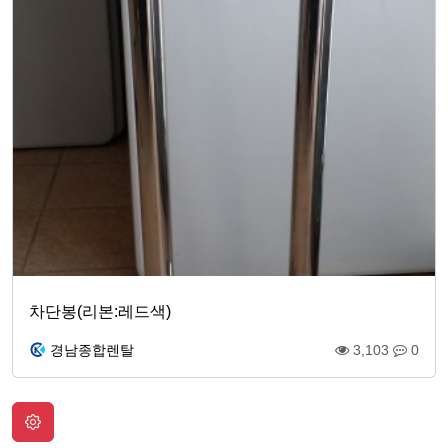
차단봉(리본:레드색)
경남종합렌탈
3,103
0