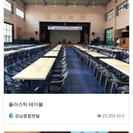
플라스틱 테이블
경남종합렌탈
22,203
0