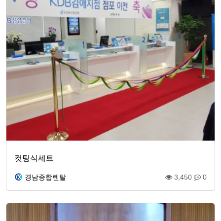
컷팅식세트
경남종합렌탈
3,450
0