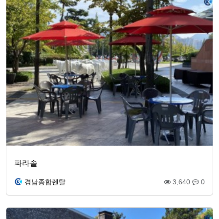
파라솔
경남종합렌탈
3,640
0