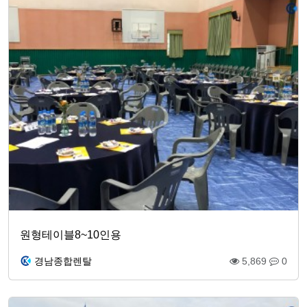
원형테이블8~10인용
경남종합렌탈
5,869
0