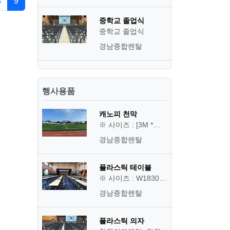
8
9
중학교 졸업식
중학교 졸업식
경남종합렌탈
행사용품
캐노피 천막
※ 사이즈 : [3M *…
경남종합렌탈
플라스틱 테이블
※ 사이즈 : W1830…
경남종합렌탈
플라스틱 의자