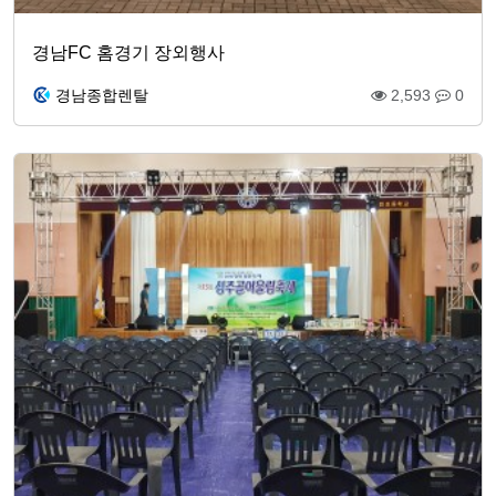
경남FC 홈경기 장외행사
경남종합렌탈
2,593
0