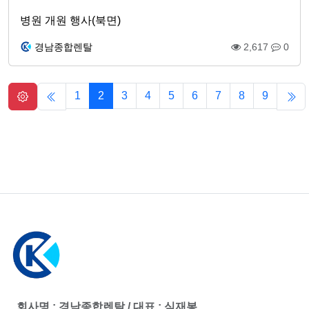
병원 개원 행사(북면)
경남종합렌탈
2,617
0
1
2
3
4
5
6
7
8
9
회사명 : 경남종합렌탈 / 대표 : 심재봉