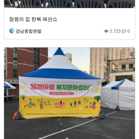
창원의 집 한복 패션쇼
경남종합렌탈
2,723
0