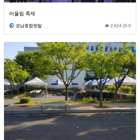
어울림 축제
경남종합렌탈
2,624
0