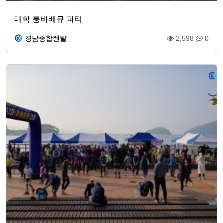
대학 통바베큐 파티
경남종합렌탈
2,598
0