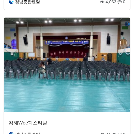
경남종합렌탈
4,063
0
김해Wee페스티벌