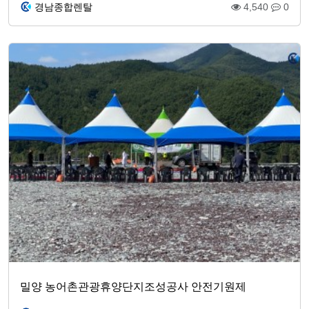
경남종합렌탈
4,540
0
밀양 농어촌관광휴양단지조성공사 안전기원제