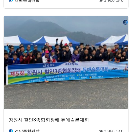
경남종합렌탈
3,900
0
창원시 철인3종협회장배 듀애슬론대회
경남종합렌탈
3,968
0