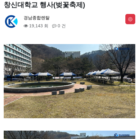
창신대학교 행사(벚꽃축제)
경남종합렌탈
19,143 회
0 건