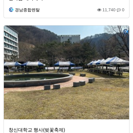
경남종합렌탈
11,740
0
창신대학교 행사(벚꽃축제)