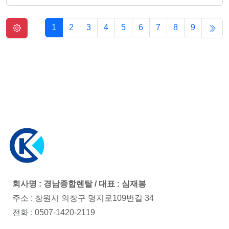
1
2
3
4
5
6
7
8
9
회사명 : 경남종합렌탈 / 대표 : 심재봉
주소 : 창원시 의창구 명지로109번길 34
전화 :
0507-1420-2119