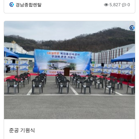
경남종합렌탈
5,827
0
준공 기원식