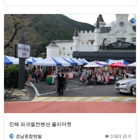
진해 파크엘컨벤션 플리마켓
경남종합렌탈
3,501
0