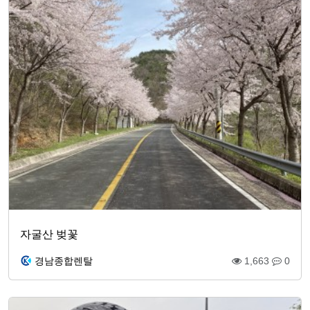
자굴산 벚꽃
경남종합렌탈
1,663
0