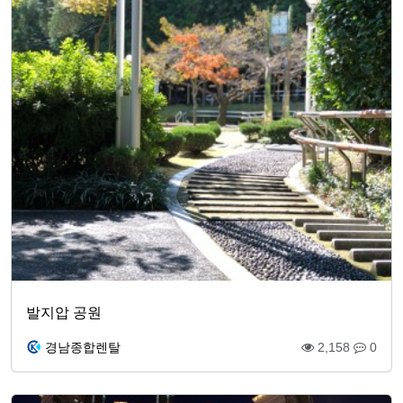
발지압 공원
경남종합렌탈
2,158
0