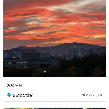
저녁노을
경남종합렌탈
2,217
0