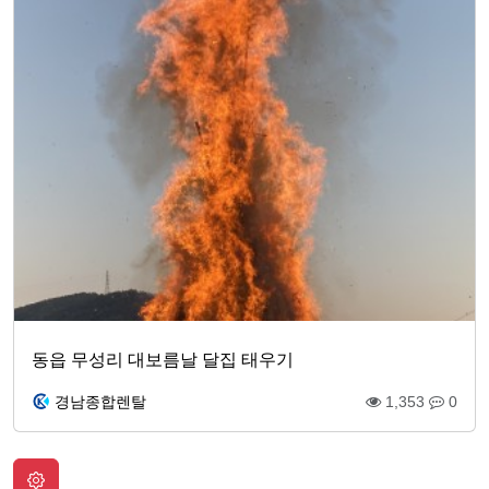
동읍 무성리 대보름날 달집 태우기
경남종합렌탈
1,353
0