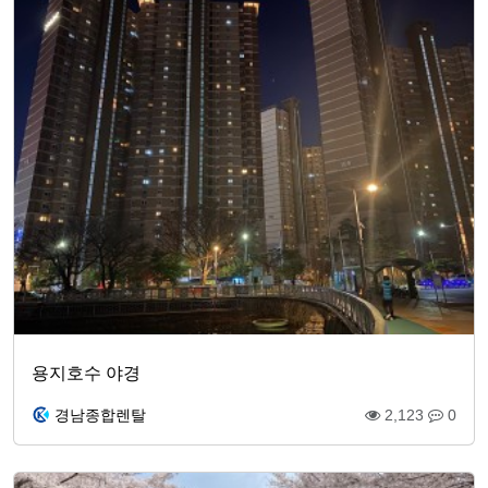
용지호수 야경
경남종합렌탈
2,123
0