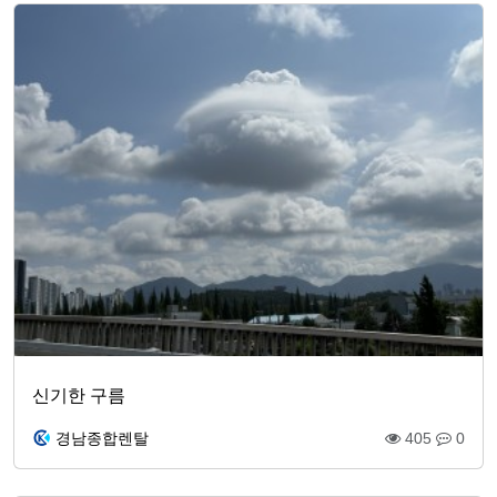
신기한 구름
경남종합렌탈
405
0