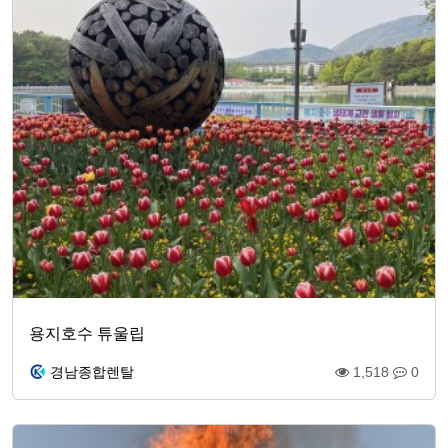
용지호수 튜울립
경남종합렌탈
1,518
0