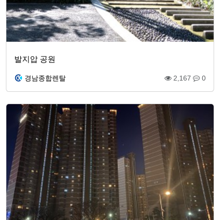
발지압 공원
경남종합렌탈
2,167
0