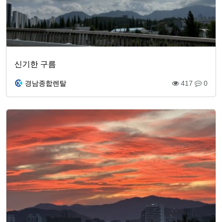
신기한 구름
경남종합렌탈
417
0