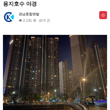
용지호수 야경
경남종합렌탈
2,131 회
0 건