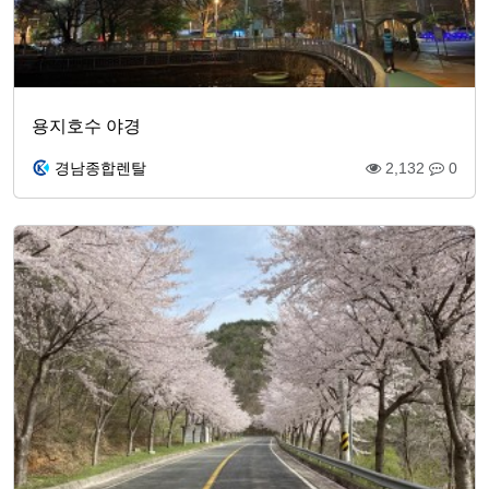
용지호수 야경
경남종합렌탈
2,132
0