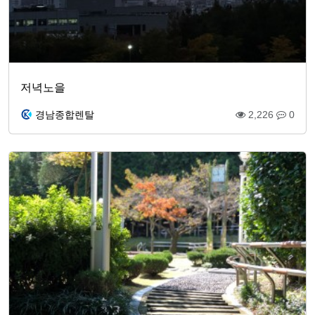
저녁노을
경남종합렌탈
2,226
0