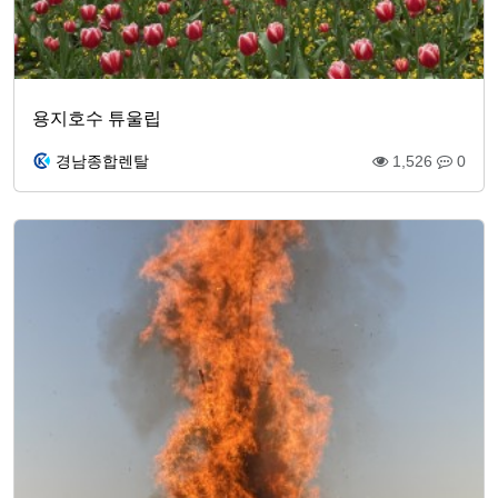
용지호수 튜울립
경남종합렌탈
1,526
0