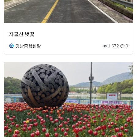
자굴산 벚꽃
경남종합렌탈
1,672
0