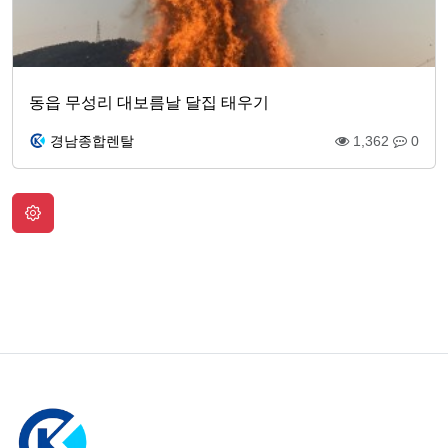
동읍 무성리 대보름날 달집 태우기
경남종합렌탈
1,362
0